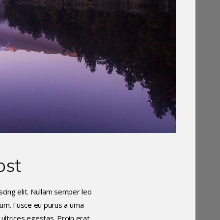
ost
cing elit. Nullam semper leo
ctum. Fusce eu purus a urna
 ultrices egestas. Proin erat