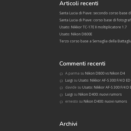
Articoli recenti
Santa Lucia di Piave: secondo corso base di
Santa Lucia di Piave: corso base di fotograf
Usato: Nikkor TC-17E II moltiplicatore 1.7
Usato: Nikon D800E
Terzo corso base a Sernaglia della Battagl
Commenti recenti
A.parma
su
Nikon D800 vs Nikon D4
Luigi
su
Usato: Nikkor AF-S 300 F/4 D ED
davide
su
Usato: Nikkor AF-S 300 F/4 D 
Luigi
su
Nikon D400: nuovi rumors
ernesto
su
Nikon D400: nuovi rumors
Archivi