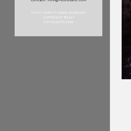
Contatti: info@fotousato.com
TUTTI I DIRITTI SONO RISERVATI
COPYRIGHT ©2017
FOTOUSATO.COM