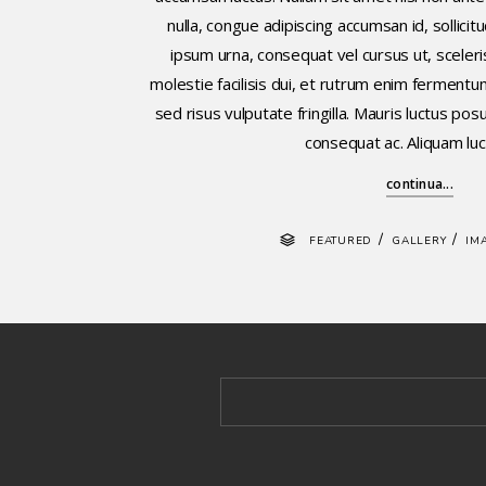
nulla, congue adipiscing accumsan id, sollicit
ipsum urna, consequat vel cursus ut, sceleri
molestie facilisis dui, et rutrum enim fermentum 
sed risus vulputate fringilla. Mauris luctus pos
consequat ac. Aliquam luc
continua...
/
/
FEATURED
GALLERY
IM