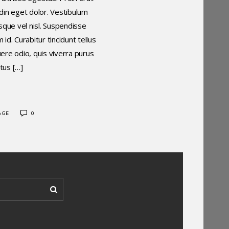
udin eget dolor. Vestibulum
sque vel nisl. Suspendisse
id. Curabitur tincidunt tellus
uere odio, quis viverra purus
tus […]
AGE
0