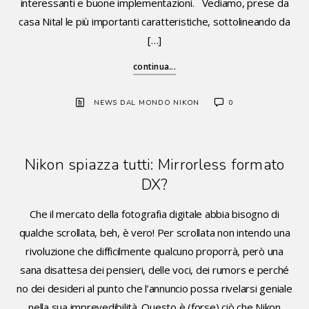
interessanti e buone implementazioni. Vediamo, prese da
casa Nital le più importanti caratteristiche, sottolineando da
[…]
continua...
NEWS DAL MONDO NIKON
0
Nikon spiazza tutti: Mirrorless formato
DX?
Che il mercato della fotografia digitale abbia bisogno di
qualche scrollata, beh, è vero! Per scrollata non intendo una
rivoluzione che difficilmente qualcuno proporrà, però una
sana disattesa dei pensieri, delle voci, dei rumors e perché
no dei desideri al punto che l’annuncio possa rivelarsi geniale
nella sua imprevedibilità. Questo è (forse) ciò che Nikon