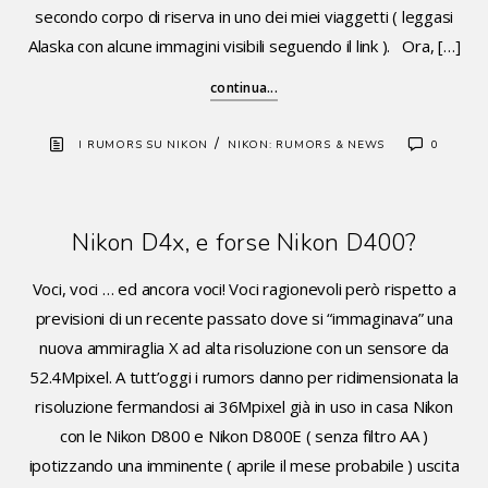
secondo corpo di riserva in uno dei miei viaggetti ( leggasi
Alaska con alcune immagini visibili seguendo il link ). Ora, […]
continua...
/
I RUMORS SU NIKON
NIKON: RUMORS & NEWS
0
Nikon D4x, e forse Nikon D400?
Voci, voci … ed ancora voci! Voci ragionevoli però rispetto a
previsioni di un recente passato dove si “immaginava” una
nuova ammiraglia X ad alta risoluzione con un sensore da
52.4Mpixel. A tutt’oggi i rumors danno per ridimensionata la
risoluzione fermandosi ai 36Mpixel già in uso in casa Nikon
con le Nikon D800 e Nikon D800E ( senza filtro AA )
ipotizzando una imminente ( aprile il mese probabile ) uscita