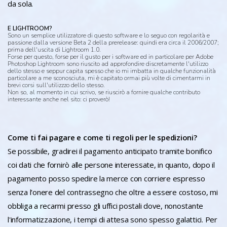
da sola.
E LIGHTROOM?
Sono un semplice utilizzatore di questo software e lo seguo con regolarità e
passione dalla versione Beta 2 della prerelease: quindi era circa il 2006/2007;
prima dell'uscita di Lightroom 1.0.
Forse per questo, forse per il gusto per i software ed in particolare per Adobe
Photoshop Lightroom sono riuscito ad approfondire discretamente l'utilizzo
dello stesso e seppur capita spesso che io mi imbatta in qualche funzionalità
particolare a me sconosciuta, mi è capitato ormai più volte di cimentarmi in
brevi corsi sull'utilizzzo dello stesso.
Non so, al momento in cui scrivo, se riuscirò a fornire qualche contributo
interessante anche nel sito: ci proverò!
Come ti fai pagare e come ti regoli per le spedizioni?
Se possibile, gradirei il pagamento anticipato tramite bonifico
coi dati che fornirò alle persone interessate, in quanto, dopo il
pagamento posso spedire la merce con corriere espresso
senza l'onere del contrassegno che oltre a essere costoso, mi
obbliga a recarmi presso gli uffici postali dove, nonostante
l'informatizzazione, i tempi di attesa sono spesso galattici. Per