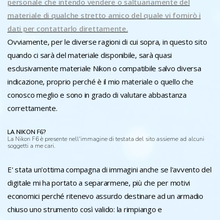
personale che intendo vendere o saltuariamente del
materiale di qualche stretto amico del quale vi fornirò i
dati per contattarlo direttamente.
Ovviamente, per le diverse ragioni di cui sopra, in questo sito
quando ci sarà del materiale disponibile, sarà quasi
esclusivamente materiale Nikon o compatibile salvo diversa
indicazione, proprio perché è il mio materiale o quello che
conosco meglio e sono in grado di valutare abbastanza
correttamente.
LA NIKON F6?
La Nikon F6 è presente nell'immagine di testata del sito assieme ad alcuni
soggetti a me cari.
E' stata un'ottima compagna di immagini anche se l'avvento del
digitale mi ha portato a separarmene, più che per motivi
economici perché ritenevo assurdo destinare ad un armadio
chiuso uno strumento così valido: la rimpiango e