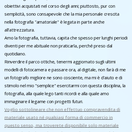
obiettivi acquistati nel corso degli anni; piuttosto, pur con
semplicità, sono consapevole che la mia personale crescita
nella fotografia "amatoriale" è legata in parte anche
all'attrezzatura.
Amo la fotografia, tuttavia, capita che spesso per lunghi periodi
diventi per me abituale non praticarla, perché preso dal
quotidiano.
Rinverdire il parco ottiche, tenermi aggiornato sugli ultimi
modelli di fotocamera e passare ora, al digitale, non farà di me
un fotografo migliore ne sono cosciente, ma mi è d'aiuto e di
stimolo nel mio "semplice" esercitarmi con questa disciplina, la
fotografia, alla quale lego tanti ricordi e alla quale amo
immaginare il legame con progetti futuri.
Voglio sottolineare che non effettuo compravendita di
materiale usato né qualsiasi forma di commercio in
questo senso, ma troverete disponibile solo materiale