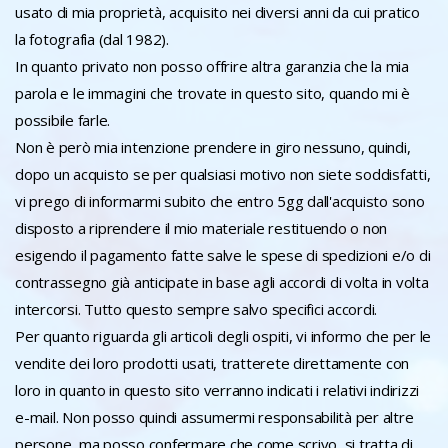
usato di mia proprietà, acquisito nei diversi anni da cui pratico
la fotografia (dal 1982).
In quanto privato non posso offrire altra garanzia che la mia
parola e le immagini che trovate in questo sito, quando mi è
possibile farle.
Non è però mia intenzione prendere in giro nessuno, quindi,
dopo un acquisto se per qualsiasi motivo non siete soddisfatti,
vi prego di informarmi subito che entro 5gg dall'acquisto sono
disposto a riprendere il mio materiale restituendo o non
esigendo il pagamento fatte salve le spese di spedizioni e/o di
contrassegno già anticipate in base agli accordi di volta in volta
intercorsi. Tutto questo sempre salvo specifici accordi.
Per quanto riguarda gli articoli degli ospiti, vi informo che per le
vendite dei loro prodotti usati, tratterete direttamente con
loro in quanto in questo sito verranno indicati i relativi indirizzi
e-mail. Non posso quindi assumermi responsabilità per altre
persone, ma posso confermare che come scrivo, si tratta di