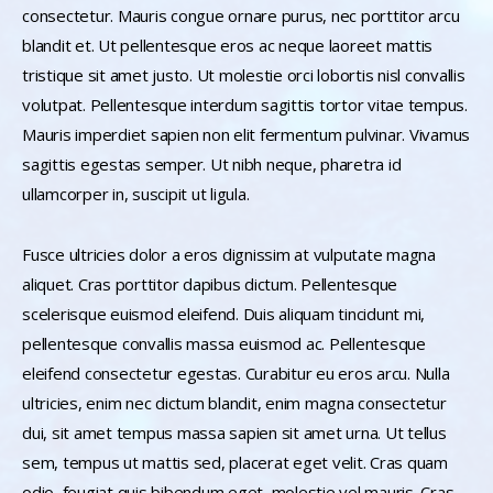
consectetur. Mauris congue ornare purus, nec porttitor arcu
blandit et. Ut pellentesque eros ac neque laoreet mattis
tristique sit amet justo. Ut molestie orci lobortis nisl convallis
volutpat. Pellentesque interdum sagittis tortor vitae tempus.
Mauris imperdiet sapien non elit fermentum pulvinar. Vivamus
sagittis egestas semper. Ut nibh neque, pharetra id
ullamcorper in, suscipit ut ligula.
Fusce ultricies dolor a eros dignissim at vulputate magna
aliquet. Cras porttitor dapibus dictum. Pellentesque
scelerisque euismod eleifend. Duis aliquam tincidunt mi,
pellentesque convallis massa euismod ac. Pellentesque
eleifend consectetur egestas. Curabitur eu eros arcu. Nulla
ultricies, enim nec dictum blandit, enim magna consectetur
dui, sit amet tempus massa sapien sit amet urna. Ut tellus
sem, tempus ut mattis sed, placerat eget velit. Cras quam
odio, feugiat quis bibendum eget, molestie vel mauris. Cras